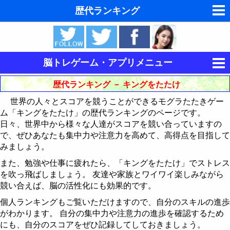
歴代ランキング
夢の夢占い
東洋・西洋占星術
脳トレゲーム・アプリメニュー
ホラリー占星術
集中力を鍛える
歴代ランキング － キングをたたけ
手相占いで未来診断
世界の人々とスコアを競うことができるモグラたたきゲー
キングをたたけ
ム「キングをたたけ」の歴代ランキングのページです。
タロットカードで無料占い
日々、世界中から様々な人達がスコアを競い合っていますの
Follow The Order
歴代ランキング
で、ぜひあなたも集中力や注意力を高めて、高得点を目指して
命名の姓名判断
みましょう。
記憶力を鍛える
最近30日間のランキング
歴代ランキング
また、勉強や仕事に疲れたら、「キングをたたけ」でストレス
飛星派風水で住宅開運
論理力を鍛える
神経衰弱
最近30日間のランキング
を吹っ飛ばしましょう。 友達や家族とワイワイ楽しみながら
競い合えば、脳の活性化にも効果的です。
男と女の心理学と心理テスト
運動制御能力を鍛える
15パズル
歴代ランキング
個人ランキングもご覧いただけますので、自分のスキルの進歩
脳の機能と心と体の健康
がわかります。 自分の集中力や注意力の進歩を確認するため
CubePuzzle3D
BikeRace3D
最近30日間のランキング
15パズルの解き方
にも、自分のスコアをぜひ記録してしておきましょう。