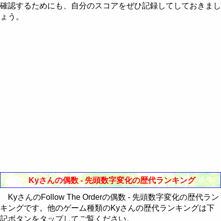
Western-Eastern Astrology
確認するためにも、自分のスコアをぜひ記録してしておきまし
RealBreaker3D
歴代ランキング
CubePuzzle3D攻略法
歴代ランキング
ょう。
通販Neo
最近30日間のランキング
歴代ランキング
最近30日間のランキング
歴代ランキング
最近30日間のランキング
最近30日間のランキング
Kyさんの偶数 - 先頭数字変化の歴代ランキング
KyさんのFollow The Orderの偶数 - 先頭数字変化の歴代ラン
キングです。他のゲーム種類のKyさんの歴代ランキングは下
記ボタンをタップしてご覧ください。