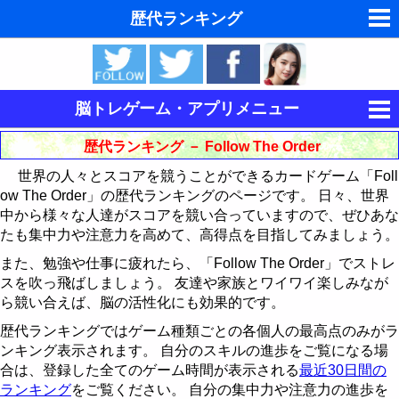
歴代ランキング
夢の夢占い
東洋・西洋占星術
脳トレゲーム・アプリメニュー
ホラリー占星術
集中力を鍛える
歴代ランキング － Follow The Order
手相占いで未来診断
世界の人々とスコアを競うことができるカードゲーム「Foll
キングをたたけ
ow The Order」の歴代ランキングのページです。 日々、世界
タロットカードで無料占い
中から様々な人達がスコアを競い合っていますので、ぜひあな
Follow The Order
歴代ランキング
たも集中力や注意力を高めて、高得点を目指してみましょう。
命名の姓名判断
記憶力を鍛える
最近30日間のランキング
歴代ランキング
また、勉強や仕事に疲れたら、「Follow The Order」でストレ
スを吹っ飛ばしましょう。 友達や家族とワイワイ楽しみなが
飛星派風水で住宅開運
論理力を鍛える
神経衰弱
最近30日間のランキング
ら競い合えば、脳の活性化にも効果的です。
男と女の心理学と心理テスト
歴代ランキングではゲーム種類ごとの各個人の最高点のみがラ
運動制御能力を鍛える
15パズル
歴代ランキング
ンキング表示されます。 自分のスキルの進歩をご覧になる場
脳の機能と心と体の健康
合は、登録した全てのゲーム時間が表示される
最近30日間の
CubePuzzle3D
BikeRace3D
最近30日間のランキング
15パズルの解き方
ランキング
をご覧ください。 自分の集中力や注意力の進歩を