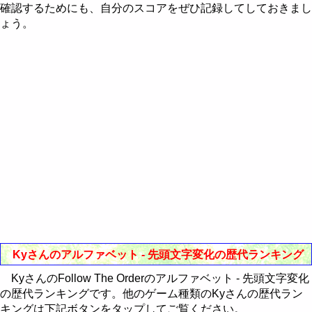
Western-Eastern Astrology
確認するためにも、自分のスコアをぜひ記録してしておきまし
RealBreaker3D
歴代ランキング
CubePuzzle3D攻略法
歴代ランキング
ょう。
通販Neo
最近30日間のランキング
歴代ランキング
最近30日間のランキング
歴代ランキング
最近30日間のランキング
最近30日間のランキング
Kyさんのアルファベット - 先頭文字変化の歴代ランキング
KyさんのFollow The Orderのアルファベット - 先頭文字変化
の歴代ランキングです。他のゲーム種類のKyさんの歴代ラン
キングは下記ボタンをタップしてご覧ください。