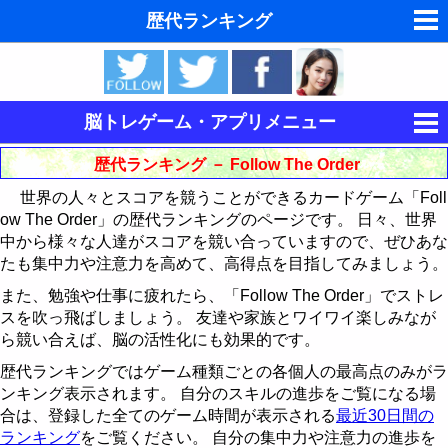
歴代ランキング
夢の夢占い
東洋・西洋占星術
脳トレゲーム・アプリメニュー
ホラリー占星術
集中力を鍛える
歴代ランキング － Follow The Order
手相占いで未来診断
世界の人々とスコアを競うことができるカードゲーム「Foll
キングをたたけ
ow The Order」の歴代ランキングのページです。 日々、世界
タロットカードで無料占い
中から様々な人達がスコアを競い合っていますので、ぜひあな
Follow The Order
歴代ランキング
たも集中力や注意力を高めて、高得点を目指してみましょう。
命名の姓名判断
記憶力を鍛える
最近30日間のランキング
歴代ランキング
また、勉強や仕事に疲れたら、「Follow The Order」でストレ
スを吹っ飛ばしましょう。 友達や家族とワイワイ楽しみなが
飛星派風水で住宅開運
論理力を鍛える
神経衰弱
最近30日間のランキング
ら競い合えば、脳の活性化にも効果的です。
男と女の心理学と心理テスト
歴代ランキングではゲーム種類ごとの各個人の最高点のみがラ
運動制御能力を鍛える
15パズル
歴代ランキング
ンキング表示されます。 自分のスキルの進歩をご覧になる場
脳の機能と心と体の健康
合は、登録した全てのゲーム時間が表示される
最近30日間の
CubePuzzle3D
BikeRace3D
最近30日間のランキング
15パズルの解き方
ランキング
をご覧ください。 自分の集中力や注意力の進歩を