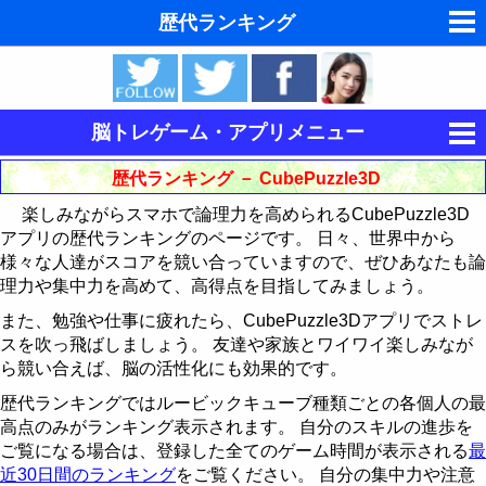
歴代ランキング
夢の夢占い
東洋・西洋占星術
脳トレゲーム・アプリメニュー
ホラリー占星術
集中力を鍛える
歴代ランキング － CubePuzzle3D
手相占いで未来診断
楽しみながらスマホで論理力を高められるCubePuzzle3D
記憶力を鍛える
キングをたたけ
アプリの歴代ランキングのページです。 日々、世界中から
タロットカードで無料占い
様々な人達がスコアを競い合っていますので、ぜひあなたも論
論理力を鍛える
Follow The Order
神経衰弱
歴代ランキング
理力や集中力を高めて、高得点を目指してみましょう。
命名の姓名判断
15パズル
最近30日間のランキング
歴代ランキング
歴代ランキング
また、勉強や仕事に疲れたら、CubePuzzle3Dアプリでストレ
スを吹っ飛ばしましょう。 友達や家族とワイワイ楽しみなが
飛星派風水で住宅開運
CubePuzzle3D
最近30日間のランキング
最近30日間のランキング
15パズルの解き方
ら競い合えば、脳の活性化にも効果的です。
男と女の心理学と心理テスト
歴代ランキングではルービックキューブ種類ごとの各個人の最
運動制御能力を鍛える
歴代ランキング
CubePuzzle3D攻略法
高点のみがランキング表示されます。 自分のスキルの進歩を
脳の機能と心と体の健康
ご覧になる場合は、登録した全てのゲーム時間が表示される
最
BikeRace3D
最近30日間のランキング
歴代ランキング
近30日間のランキング
をご覧ください。 自分の集中力や注意