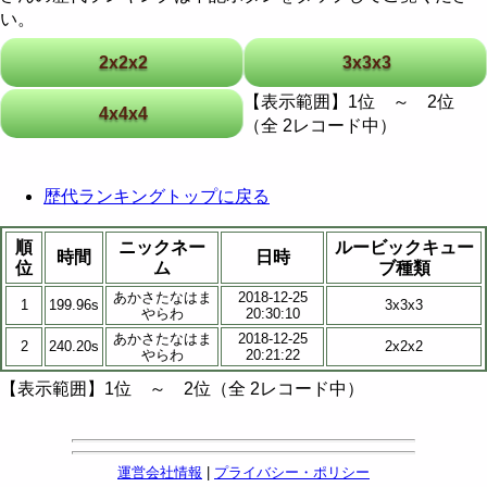
い。
2x2x2
3x3x3
【表示範囲】1位 ～ 2位
4x4x4
（全 2レコード中）
歴代ランキングトップに戻る
順
ニックネー
ルービックキュー
時間
日時
位
ム
ブ種類
あかさたなはま
2018-12-25
1
199.96s
3x3x3
やらわ
20:30:10
あかさたなはま
2018-12-25
2
240.20s
2x2x2
やらわ
20:21:22
【表示範囲】1位 ～ 2位（全 2レコード中）
運営会社情報
|
プライバシー・ポリシー