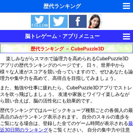
歴代ランキング
夢の夢占い
東洋・西洋占星術
脳トレゲーム・アプリメニュー
ホラリー占星術
集中力を鍛える
歴代ランキング － CubePuzzle3D
手相占いで未来診断
楽しみながらスマホで論理力を高められるCubePuzzle3D
記憶力を鍛える
キングをたたけ
アプリの歴代ランキングのページです。 日々、世界中から
タロットカードで無料占い
様々な人達がスコアを競い合っていますので、ぜひあなたも論
論理力を鍛える
Follow The Order
神経衰弱
歴代ランキング
理力や集中力を高めて、高得点を目指してみましょう。
命名の姓名判断
15パズル
最近30日間のランキング
歴代ランキング
歴代ランキング
また、勉強や仕事に疲れたら、CubePuzzle3Dアプリでストレ
スを吹っ飛ばしましょう。 友達や家族とワイワイ楽しみなが
飛星派風水で住宅開運
CubePuzzle3D
最近30日間のランキング
最近30日間のランキング
15パズルの解き方
ら競い合えば、脳の活性化にも効果的です。
男と女の心理学と心理テスト
歴代ランキングではルービックキューブ種類ごとの各個人の最
運動制御能力を鍛える
歴代ランキング
CubePuzzle3D攻略法
高点のみがランキング表示されます。 自分のスキルの進歩を
脳の機能と心と体の健康
ご覧になる場合は、登録した全てのゲーム時間が表示される
最
BikeRace3D
最近30日間のランキング
歴代ランキング
近30日間のランキング
をご覧ください。 自分の集中力や注意