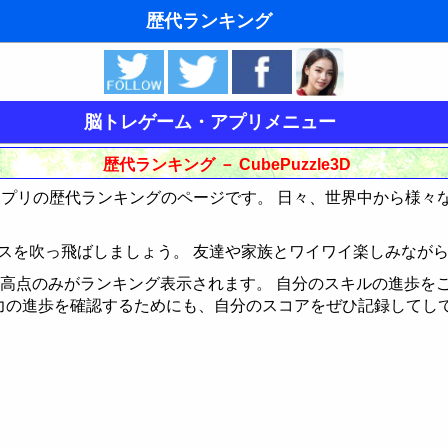
歴代ランキング
夢の夢占い
東洋・西洋占星術
脳トレゲーム・アプリメニュー
ホラリー占星術
歴代ランキング － CubePuzzle3D
手相占いで未来診断
3Dアプリの歴代ランキングのページです。 日々、世界中から様
タロットカードで無料占い
ストレスを吹っ飛ばしましょう。 友達や家族とワイワイ楽しみな
命名の姓名判断
高点のみがランキング表示されます。 自分のスキルの進歩を
力の進歩を確認するためにも、自分のスコアをぜひ記録してし
飛星派風水で住宅開運
男と女の心理学と心理テスト
脳の機能と心と体の健康