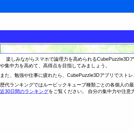
集中力を鍛える
楽しみながらスマホで論理力を高められるCubePuzzle
記憶力を鍛える
キングをたたけ
や集中力を高めて、高得点を目指してみましょう。
論理力を鍛える
Follow The Order
神経衰弱
歴代ランキング
また、勉強や仕事に疲れたら、CubePuzzle3Dアプリで
歴代ランキングではルービックキューブ種類ごとの各個人の最
15パズル
最近30日間のランキング
歴代ランキング
歴代ランキング
近30日間のランキング
をご覧ください。 自分の集中力や注意
CubePuzzle3D
最近30日間のランキング
最近30日間のランキング
15パズルの解き方
運動制御能力を鍛える
歴代ランキング
CubePuzzle3D攻略法
BikeRace3D
最近30日間のランキング
歴代ランキング