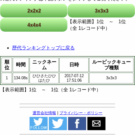
2x2x2
3x3x3
【表示範囲】1位 ～ 1位
4x4x4
（全 1レコード中）
歴代ランキングトップに戻る
順
ニックネー
ルービックキュー
時間
日時
位
ム
ブ種類
ひひさたひひ
2017-07-12
1
134.08s
3x3x3
はたひ
17:51:06
【表示範囲】1位 ～ 1位（全 1レコード中）
運営会社情報
|
プライバシー・ポリシー