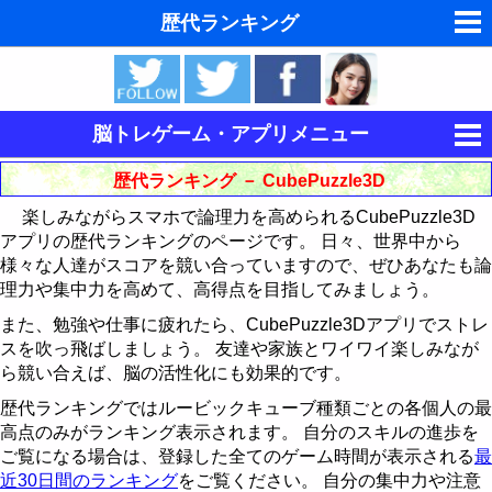
歴代ランキング
夢の夢占い
東洋・西洋占星術
脳トレゲーム・アプリメニュー
ホラリー占星術
集中力を鍛える
歴代ランキング － CubePuzzle3D
手相占いで未来診断
楽しみながらスマホで論理力を高められるCubePuzzle3D
記憶力を鍛える
キングをたたけ
アプリの歴代ランキングのページです。 日々、世界中から
タロットカードで無料占い
様々な人達がスコアを競い合っていますので、ぜひあなたも論
論理力を鍛える
Follow The Order
神経衰弱
歴代ランキング
理力や集中力を高めて、高得点を目指してみましょう。
命名の姓名判断
15パズル
最近30日間のランキング
歴代ランキング
歴代ランキング
また、勉強や仕事に疲れたら、CubePuzzle3Dアプリでストレ
スを吹っ飛ばしましょう。 友達や家族とワイワイ楽しみなが
飛星派風水で住宅開運
CubePuzzle3D
最近30日間のランキング
最近30日間のランキング
15パズルの解き方
ら競い合えば、脳の活性化にも効果的です。
男と女の心理学と心理テスト
歴代ランキングではルービックキューブ種類ごとの各個人の最
運動制御能力を鍛える
歴代ランキング
CubePuzzle3D攻略法
高点のみがランキング表示されます。 自分のスキルの進歩を
脳の機能と心と体の健康
ご覧になる場合は、登録した全てのゲーム時間が表示される
最
BikeRace3D
最近30日間のランキング
歴代ランキング
近30日間のランキング
をご覧ください。 自分の集中力や注意