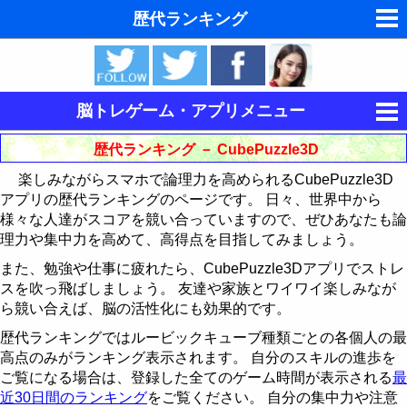
歴代ランキング
夢の夢占い
東洋・西洋占星術
脳トレゲーム・アプリメニュー
ホラリー占星術
集中力を鍛える
歴代ランキング － CubePuzzle3D
手相占いで未来診断
楽しみながらスマホで論理力を高められるCubePuzzle3D
記憶力を鍛える
キングをたたけ
アプリの歴代ランキングのページです。 日々、世界中から
タロットカードで無料占い
様々な人達がスコアを競い合っていますので、ぜひあなたも論
論理力を鍛える
Follow The Order
神経衰弱
歴代ランキング
理力や集中力を高めて、高得点を目指してみましょう。
命名の姓名判断
15パズル
最近30日間のランキング
歴代ランキング
歴代ランキング
また、勉強や仕事に疲れたら、CubePuzzle3Dアプリでストレ
スを吹っ飛ばしましょう。 友達や家族とワイワイ楽しみなが
飛星派風水で住宅開運
CubePuzzle3D
最近30日間のランキング
最近30日間のランキング
15パズルの解き方
ら競い合えば、脳の活性化にも効果的です。
男と女の心理学と心理テスト
歴代ランキングではルービックキューブ種類ごとの各個人の最
運動制御能力を鍛える
歴代ランキング
CubePuzzle3D攻略法
高点のみがランキング表示されます。 自分のスキルの進歩を
脳の機能と心と体の健康
ご覧になる場合は、登録した全てのゲーム時間が表示される
最
BikeRace3D
最近30日間のランキング
歴代ランキング
近30日間のランキング
をご覧ください。 自分の集中力や注意