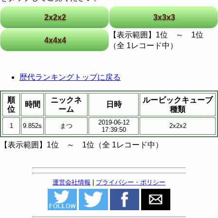
2x2x2
3x3x3
【表示範囲】1位 ～ 1位
4x4x4
（全 1レコード中）
歴代ランキングトップに戻る
順
ニックネ
ルービックキューブ
時間
日時
位
ーム
種類
2019-06-12
1
9.852s
まつ
2x2x2
17:39:50
【表示範囲】1位 ～ 1位（全 1レコード中）
運営会社情報
|
プライバシー・ポリシー