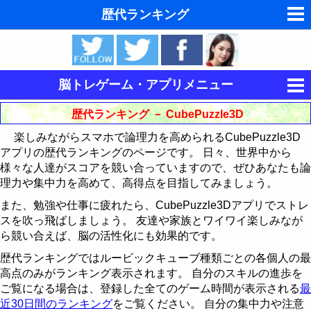
歴代ランキング
夢の夢占い
東洋・西洋占星術
脳トレゲーム・アプリメニュー
ホラリー占星術
集中力を鍛える
歴代ランキング － CubePuzzle3D
手相占いで未来診断
楽しみながらスマホで論理力を高められるCubePuzzle3D
記憶力を鍛える
キングをたたけ
アプリの歴代ランキングのページです。 日々、世界中から
タロットカードで無料占い
様々な人達がスコアを競い合っていますので、ぜひあなたも論
論理力を鍛える
Follow The Order
神経衰弱
歴代ランキング
理力や集中力を高めて、高得点を目指してみましょう。
命名の姓名判断
15パズル
最近30日間のランキング
歴代ランキング
歴代ランキング
また、勉強や仕事に疲れたら、CubePuzzle3Dアプリでストレ
スを吹っ飛ばしましょう。 友達や家族とワイワイ楽しみなが
飛星派風水で住宅開運
CubePuzzle3D
最近30日間のランキング
最近30日間のランキング
15パズルの解き方
ら競い合えば、脳の活性化にも効果的です。
男と女の心理学と心理テスト
歴代ランキングではルービックキューブ種類ごとの各個人の最
運動制御能力を鍛える
歴代ランキング
CubePuzzle3D攻略法
高点のみがランキング表示されます。 自分のスキルの進歩を
脳の機能と心と体の健康
ご覧になる場合は、登録した全てのゲーム時間が表示される
最
BikeRace3D
最近30日間のランキング
歴代ランキング
近30日間のランキング
をご覧ください。 自分の集中力や注意