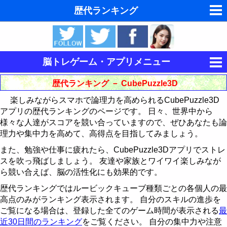
歴代ランキング
夢の夢占い
東洋・西洋占星術
脳トレゲーム・アプリメニュー
ホラリー占星術
集中力を鍛える
歴代ランキング － CubePuzzle3D
手相占いで未来診断
楽しみながらスマホで論理力を高められるCubePuzzle3D
記憶力を鍛える
キングをたたけ
アプリの歴代ランキングのページです。 日々、世界中から
タロットカードで無料占い
様々な人達がスコアを競い合っていますので、ぜひあなたも論
論理力を鍛える
Follow The Order
神経衰弱
歴代ランキング
理力や集中力を高めて、高得点を目指してみましょう。
命名の姓名判断
15パズル
最近30日間のランキング
歴代ランキング
歴代ランキング
また、勉強や仕事に疲れたら、CubePuzzle3Dアプリでストレ
スを吹っ飛ばしましょう。 友達や家族とワイワイ楽しみなが
飛星派風水で住宅開運
CubePuzzle3D
最近30日間のランキング
最近30日間のランキング
15パズルの解き方
ら競い合えば、脳の活性化にも効果的です。
男と女の心理学と心理テスト
歴代ランキングではルービックキューブ種類ごとの各個人の最
運動制御能力を鍛える
歴代ランキング
CubePuzzle3D攻略法
高点のみがランキング表示されます。 自分のスキルの進歩を
脳の機能と心と体の健康
ご覧になる場合は、登録した全てのゲーム時間が表示される
最
BikeRace3D
最近30日間のランキング
歴代ランキング
近30日間のランキング
をご覧ください。 自分の集中力や注意