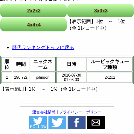
2x2x2
3x3x3
【表示範囲】1位 ～ 1位
4x4x4
（全 1レコード中）
歴代ランキングトップに戻る
順
ニックネ
ルービックキュー
時間
日時
位
ーム
ブ種類
2016-07-30
1
198.72s
johnson
2x2x2
01:08:03
【表示範囲】1位 ～ 1位（全 1レコード中）
運営会社情報
|
プライバシー・ポリシー