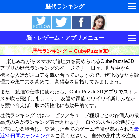
歴代ランキング
夢の夢占い
東洋・西洋占星術
脳トレゲーム・アプリメニュー
ホラリー占星術
集中力を鍛える
歴代ランキング － CubePuzzle3D
手相占いで未来診断
楽しみながらスマホで論理力を高められるCubePuzzle3D
記憶力を鍛える
キングをたたけ
アプリの歴代ランキングのページです。 日々、世界中から
タロットカードで無料占い
様々な人達がスコアを競い合っていますので、ぜひあなたも論
論理力を鍛える
Follow The Order
神経衰弱
歴代ランキング
理力や集中力を高めて、高得点を目指してみましょう。
命名の姓名判断
15パズル
最近30日間のランキング
歴代ランキング
歴代ランキング
また、勉強や仕事に疲れたら、CubePuzzle3Dアプリでストレ
スを吹っ飛ばしましょう。 友達や家族とワイワイ楽しみなが
飛星派風水で住宅開運
CubePuzzle3D
最近30日間のランキング
最近30日間のランキング
15パズルの解き方
ら競い合えば、脳の活性化にも効果的です。
男と女の心理学と心理テスト
歴代ランキングではルービックキューブ種類ごとの各個人の最
運動制御能力を鍛える
歴代ランキング
CubePuzzle3D攻略法
高点のみがランキング表示されます。 自分のスキルの進歩を
脳の機能と心と体の健康
ご覧になる場合は、登録した全てのゲーム時間が表示される
最
BikeRace3D
最近30日間のランキング
歴代ランキング
近30日間のランキング
をご覧ください。 自分の集中力や注意