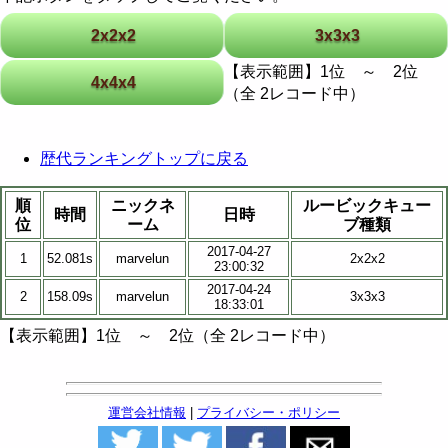
2x2x2
3x3x3
【表示範囲】1位 ～ 2位
4x4x4
（全 2レコード中）
歴代ランキングトップに戻る
順
ニックネ
ルービックキュー
時間
日時
位
ーム
ブ種類
2017-04-27
1
52.081s
marvelun
2x2x2
23:00:32
2017-04-24
2
158.09s
marvelun
3x3x3
18:33:01
【表示範囲】1位 ～ 2位（全 2レコード中）
運営会社情報
|
プライバシー・ポリシー