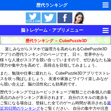
歴代ランキング
夢の夢占い
東洋・西洋占星術
脳トレゲーム・アプリメニュー
ホラリー占星術
集中力を鍛える
歴代ランキング － CubePuzzle3D
手相占いで未来診断
楽しみながらスマホで論理力を高められるCubePuzzle3D
記憶力を鍛える
キングをたたけ
アプリの歴代ランキングのページです。 日々、世界中から
タロットカードで無料占い
様々な人達がスコアを競い合っていますので、ぜひあなたも論
論理力を鍛える
Follow The Order
神経衰弱
歴代ランキング
理力や集中力を高めて、高得点を目指してみましょう。
命名の姓名判断
15パズル
最近30日間のランキング
歴代ランキング
歴代ランキング
また、勉強や仕事に疲れたら、CubePuzzle3Dアプリでストレ
スを吹っ飛ばしましょう。 友達や家族とワイワイ楽しみなが
飛星派風水で住宅開運
CubePuzzle3D
最近30日間のランキング
最近30日間のランキング
15パズルの解き方
ら競い合えば、脳の活性化にも効果的です。
男と女の心理学と心理テスト
歴代ランキングではルービックキューブ種類ごとの各個人の最
運動制御能力を鍛える
歴代ランキング
CubePuzzle3D攻略法
高点のみがランキング表示されます。 自分のスキルの進歩を
脳の機能と心と体の健康
ご覧になる場合は、登録した全てのゲーム時間が表示される
最
BikeRace3D
最近30日間のランキング
歴代ランキング
近30日間のランキング
をご覧ください。 自分の集中力や注意