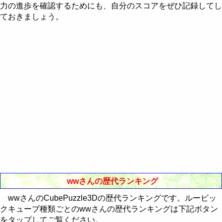
Western-Eastern Astrology
力の進歩を確認するためにも、自分のスコアをぜひ記録してし
RealBreaker3D
最近30日間のランキング
歴代ランキング
ておきましょう。
通販Neo
最近30日間のランキング
歴代ランキング
最近30日間のランキング
wwさんの歴代ランキング
wwさんのCubePuzzle3Dの歴代ランキングです。ルービッ
クキューブ種類ごとのwwさんの歴代ランキングは下記ボタン
をタップしてご覧ください。