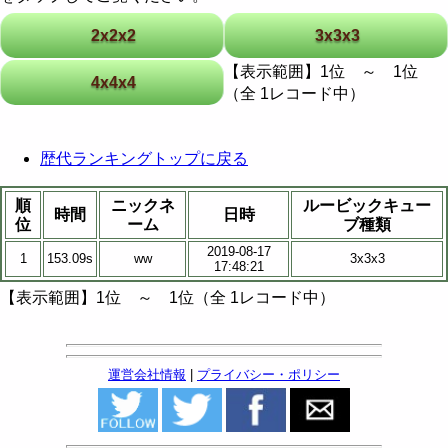
2x2x2
3x3x3
【表示範囲】1位 ～ 1位
4x4x4
（全 1レコード中）
歴代ランキングトップに戻る
順
ニックネ
ルービックキュー
時間
日時
位
ーム
ブ種類
2019-08-17
1
153.09s
ww
3x3x3
17:48:21
【表示範囲】1位 ～ 1位（全 1レコード中）
運営会社情報
|
プライバシー・ポリシー