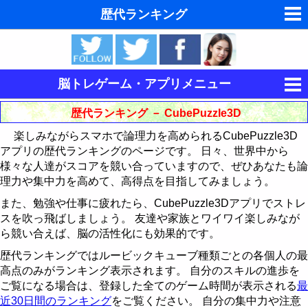
歴代ランキング
夢の夢占い
東洋・西洋占星術
脳トレゲーム・アプリメニュー
ホラリー占星術
集中力を鍛える
歴代ランキング － CubePuzzle3D
手相占いで未来診断
楽しみながらスマホで論理力を高められるCubePuzzle3D
記憶力を鍛える
キングをたたけ
アプリの歴代ランキングのページです。 日々、世界中から
タロットカードで無料占い
様々な人達がスコアを競い合っていますので、ぜひあなたも論
論理力を鍛える
Follow The Order
神経衰弱
歴代ランキング
理力や集中力を高めて、高得点を目指してみましょう。
命名の姓名判断
15パズル
最近30日間のランキング
歴代ランキング
歴代ランキング
また、勉強や仕事に疲れたら、CubePuzzle3Dアプリでストレ
スを吹っ飛ばしましょう。 友達や家族とワイワイ楽しみなが
飛星派風水で住宅開運
CubePuzzle3D
最近30日間のランキング
最近30日間のランキング
15パズルの解き方
ら競い合えば、脳の活性化にも効果的です。
男と女の心理学と心理テスト
歴代ランキングではルービックキューブ種類ごとの各個人の最
運動制御能力を鍛える
歴代ランキング
CubePuzzle3D攻略法
高点のみがランキング表示されます。 自分のスキルの進歩を
脳の機能と心と体の健康
ご覧になる場合は、登録した全てのゲーム時間が表示される
最
BikeRace3D
最近30日間のランキング
歴代ランキング
近30日間のランキング
をご覧ください。 自分の集中力や注意