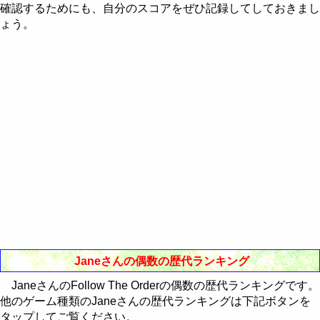
Western-Eastern Astrology
確認するためにも、自分のスコアをぜひ記録してしておきまし
RealBreaker3D
歴代ランキング
CubePuzzle3D攻略法
歴代ランキング
ょう。
通販Neo
最近30日間のランキング
歴代ランキング
最近30日間のランキング
歴代ランキング
最近30日間のランキング
最近30日間のランキング
Janeさんの偶数の歴代ランキング
JaneさんのFollow The Orderの偶数の歴代ランキングです。
他のゲーム種類のJaneさんの歴代ランキングは下記ボタンを
タップしてご覧ください。