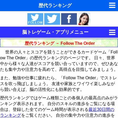
歴代ランキング
夢の夢占い
東洋・西洋占星術
脳トレゲーム・アプリメニュー
ホラリー占星術
集中力を鍛える
歴代ランキング － Follow The Order
手相占いで未来診断
世界の人々とスコアを競うことができるカードゲーム「Foll
キングをたたけ
ow The Order」の歴代ランキングのページです。 日々、世界
タロットカードで無料占い
中から様々な人達がスコアを競い合っていますので、ぜひあな
Follow The Order
歴代ランキング
たも集中力や注意力を高めて、高得点を目指してみましょう。
命名の姓名判断
記憶力を鍛える
最近30日間のランキング
歴代ランキング
また、勉強や仕事に疲れたら、「Follow The Order」でストレ
スを吹っ飛ばしましょう。 友達や家族とワイワイ楽しみなが
飛星派風水で住宅開運
論理力を鍛える
神経衰弱
最近30日間のランキング
ら競い合えば、脳の活性化にも効果的です。
男と女の心理学と心理テスト
歴代ランキングではゲーム種類ごとの各個人の最高点のみがラ
運動制御能力を鍛える
15パズル
歴代ランキング
ンキング表示されます。 自分のスキルの進歩をご覧になる場
脳の機能と心と体の健康
合は、登録した全てのゲーム時間が表示される
最近30日間の
CubePuzzle3D
BikeRace3D
最近30日間のランキング
15パズルの解き方
ランキング
をご覧ください。 自分の集中力や注意力の進歩を