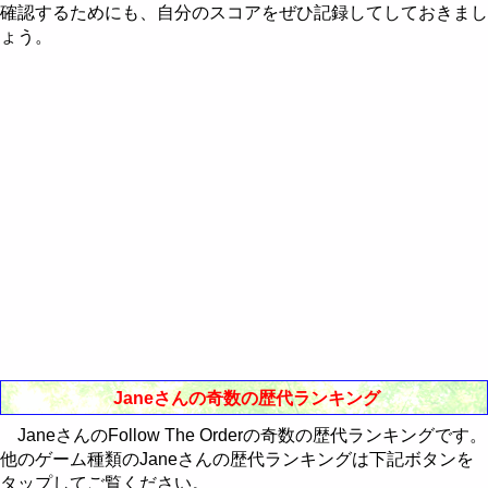
Western-Eastern Astrology
確認するためにも、自分のスコアをぜひ記録してしておきまし
RealBreaker3D
歴代ランキング
CubePuzzle3D攻略法
歴代ランキング
ょう。
通販Neo
最近30日間のランキング
歴代ランキング
最近30日間のランキング
歴代ランキング
最近30日間のランキング
最近30日間のランキング
Janeさんの奇数の歴代ランキング
JaneさんのFollow The Orderの奇数の歴代ランキングです。
他のゲーム種類のJaneさんの歴代ランキングは下記ボタンを
タップしてご覧ください。