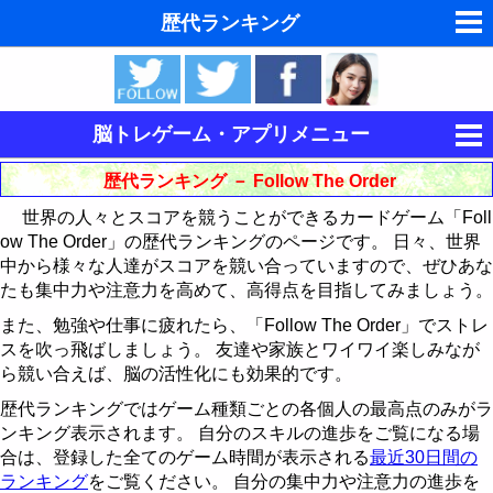
歴代ランキング
夢の夢占い
東洋・西洋占星術
脳トレゲーム・アプリメニュー
ホラリー占星術
集中力を鍛える
歴代ランキング － Follow The Order
手相占いで未来診断
世界の人々とスコアを競うことができるカードゲーム「Foll
キングをたたけ
ow The Order」の歴代ランキングのページです。 日々、世界
タロットカードで無料占い
中から様々な人達がスコアを競い合っていますので、ぜひあな
Follow The Order
歴代ランキング
たも集中力や注意力を高めて、高得点を目指してみましょう。
命名の姓名判断
記憶力を鍛える
最近30日間のランキング
歴代ランキング
また、勉強や仕事に疲れたら、「Follow The Order」でストレ
スを吹っ飛ばしましょう。 友達や家族とワイワイ楽しみなが
飛星派風水で住宅開運
論理力を鍛える
神経衰弱
最近30日間のランキング
ら競い合えば、脳の活性化にも効果的です。
男と女の心理学と心理テスト
歴代ランキングではゲーム種類ごとの各個人の最高点のみがラ
運動制御能力を鍛える
15パズル
歴代ランキング
ンキング表示されます。 自分のスキルの進歩をご覧になる場
脳の機能と心と体の健康
合は、登録した全てのゲーム時間が表示される
最近30日間の
CubePuzzle3D
BikeRace3D
最近30日間のランキング
15パズルの解き方
ランキング
をご覧ください。 自分の集中力や注意力の進歩を